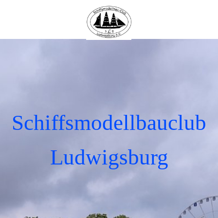
Schiffsmodellbauclub
Ludwigsburg